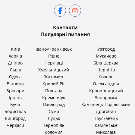
Контакти
Популярні питання
Київ
Івано-Франківськ
Ужгород
Харків
Рівне
Мукачево
Дніпро
Чернівці
Біла Церква
Львів
Хмельницький
Чернігів
Одеса
Житомир
Ковель
Вінниця
Кривий Ріг
Олександрія
Бровари
Полтава
Кропивницький
Ірпінь
Кременчук
Запоріжжя
Буча
Павлоград
Кам'янець-Подільський
Бориспіль
Суми
Дрогобич
Вишгород
Луцьк
Трускавець
Черкаси
Тернопіль
Кам’янське
Коломия
Миколаїв